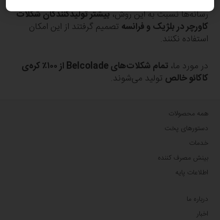
با این حال، به دلیل بازخورد منفی مصرف‌کنندگان و
رسانه‌ها نسبت به این روش،
بیشتر تولیدکنندگان شکلات
کاورچر در بلژیک و فرانسه
تصمیم گرفتند از این امکان
استفاده نکنند.
در مورد ما،
تمام شکلات‌های Belcolade از ۱۰۰٪ کره‌ی
کاکائو خالص
تولید می‌شوند.
همه محصولات
دستورهای پخت
خدمات
بینش مصرف کننده
اطلاعات پایه
درباره ما
اخبار