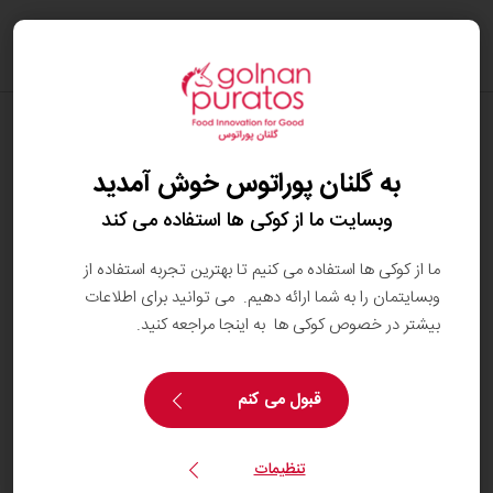
oggle
ation
آیا می‌توان در شکلات واقعی از چربی‌هایی غیر
از کره‌ی کاکائو استفاده کرد؟
به گلنان پوراتوس خوش آمدید
بر اساس
قوانین اروپا
، می‌توان تا
۵ درصد از کره‌ی کاکائو
را
وبسایت ما از کوکی ها استفاده می کند
با نوعی چربی دیگر جایگزین کرد، به شرطی که آن چربی از
فهرست محدودی از چربی‌های مجاز
باشد که منحنی
ما از کوکی ها استفاده می کنیم تا بهترین تجربه استفاده از
ذوبی مشابه با کره‌ی کاکائو دارند.
وبسایتمان را به شما ارائه دهیم. می توانید برای اطلاعات
بیشتر در خصوص کوکی ها به اینجا مراجعه کنید.
این چربی‌های جایگزین معمولاً به دلایل
فنی
به شکلات
افزوده می‌شوند، برای مثال برای
کاهش خطر سفیدک
قبول می کنم
چربی (fat blooming)
که روی سطح شکلات ایجاد
می‌شود.
تنظیمات