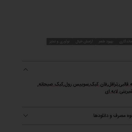
ماندگاری
بهبود طعم
آرامش خیال
نوآوری و تمایز
ه قالبی
,
ترافل
,
فان کیک
,
سوییس رول
,
کیک صیحانه
,
یرینی لایه ای
حوه مصرف و دانلودها