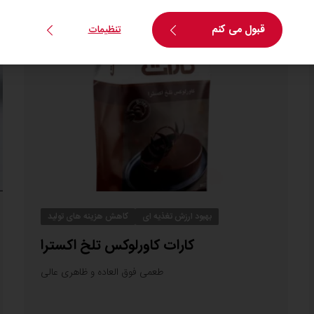
قبول می کنم
تنظیمات
بهبود ارزش تغذیه ای
کاهش هزینه های تولید
کارات کاورلوکس تلخ اکسترا
طعمی فوق العاده و ظاهری عالی