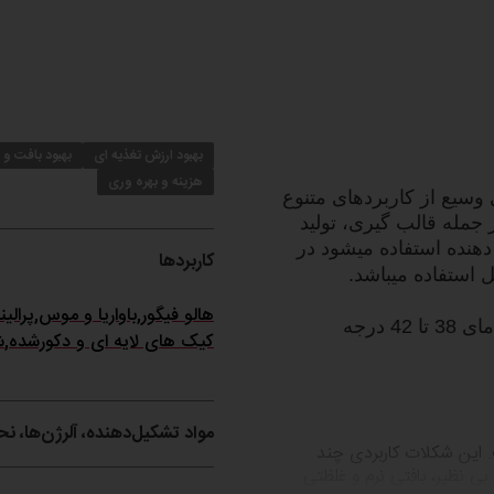
بهبود ارزش تغذیه ای
بهبود بافت و 
هزینه و بهره وری
سیع از کاربردهای متنوع
جمله قالب گیری، تولید
هنده استفاده میشود در
کاربردها
استفاده میباشد.
هالو فیگور
,
باواریا و موس
,
پرالین
در دمای 45 تا 55 درجه ذوب کنید و در دمای 38 تا 42 درجه
کیک های لایه ای و دکورشده
,
ش
مواد تشکیل‌دهنده، آلرژن‌ها، ن
 این شکلات کاربردی چند
ی نظیر، بافتی نرم و غلظتی