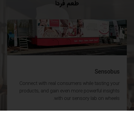
طعم فردا
Sensobus
Connect with real consumers while tasting your
products, and gain even more powerful insights
with our sensory lab on wheels.
اطلاعات بیشتر