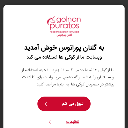
oggle
ation
شکلات باید چگونه و در چه شرایطی نگهداری
شود؟
به گلنان پوراتوس خوش آمدید
شکلات باید در محیطی تمیز، خشک (با رطوبت نسبی
وبسایت ما از کوکی ها استفاده می کند
حداکثر ۶۰ درصد) و خنک (بین ۱۶ تا ۲۰ درجه‌ی
سانتی‌گراد)، دور از نور مستقیم خورشید و بوهای
ما از کوکی ها استفاده می کنیم تا بهترین تجربه استفاده از
نامطبوع نگهداری شود.
وبسایتمان را به شما ارائه دهیم. می توانید برای اطلاعات
بیشتر در خصوص کوکی ها به اینجا مراجعه کنید.
همه محصولات
قبول می کنم
دستورهای پخت
خدمات
تنظیمات
بینش مصرف کننده