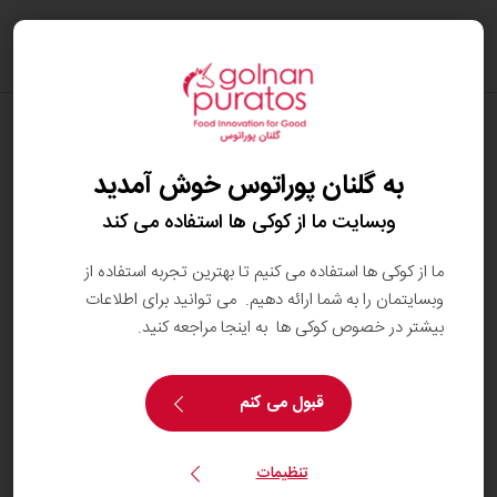
oggle
ation
در چه نوع نان‌هایی از خمیرترش استفاده
می‌شود؟
به گلنان پوراتوس خوش آمدید
از 5000 سال قبل از خمیر‌ترش برای تولید انواع نان
وبسایت ما از کوکی ها استفاده می کند
استفاده می‌شده است. اما از حدود 150 سال پیش که
مخمر نانوایی به نانوایی‌ها راه پیدا کرد، نانواها کم کم طرز
ما از کوکی ها استفاده می کنیم تا بهترین تجربه استفاده از
تهیه خمیرترش را فراموش کردند. دلیل آن این است که
وبسایتمان را به شما ارائه دهیم. می توانید برای اطلاعات
استفاده از مخمر نانوایی باعث تخمیر سریعتر و
بیشتر در خصوص کوکی ها به اینجا مراجعه کنید.
یکنواخت‌تر می‌گردد.
قبول می کنم
امروزه با توجه به کاربرد و طعم مورد نظر نانوا، می توان از
خمیرترش در هر نوع نانی استفاده کرد.
تنظیمات