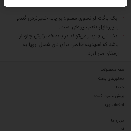
به عنوان مثال:
یک باگت فرانسوی معمولا بر پایه خمیر‌ترش گندم
با پروفایل طعم میوه‌ای است.
یک نان چاودار می‌تواند بر پایه خمیرترش چاودار
باشد که اسیدیته خاصی برای نان شمال اروپا به
ارمغان می آورد.
همه محصولات
دستورهای پخت
خدمات
بینش مصرف کننده
اطلاعات پایه
درباره ما
اخبار