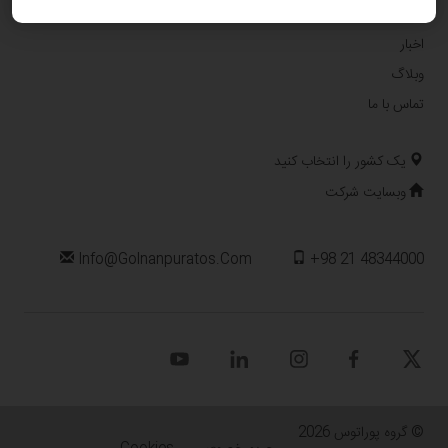
درباره ما
اخبار
وبلاگ
تماس با ما
یک کشور را انتخاب کنید
وبسایت شرکت
Info@golnanpuratos.com
+98 21 48344000
© گروه پوراتوس 2026