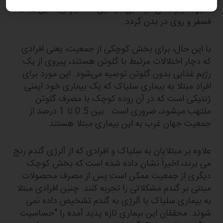
کمبود فیبر، آهن، نیاسین، تیامین، کلسیم، ویتامین B12،
فسفر و روی در بدن گردد.
با این حال، برای بخش کوچکی از جمعیت، یعنی افرادی
که دچار اختلالات مرتبط با گلوتن هستند، پیروی از یک
رژیم غذایی بدون گلوتن توصیه می‌شود. این مورد برای
افراد مبتلا به بیماری سلیاک که یک بیماری خود ایمنی
ژنتیکی است که در آن روده کوچک با مصرف گلوتن
ملتهب میشود، ضروری است. بین 0.5 تا 1 درصد از
جمعیت جهان غرب به این بیماری مبتلا هستند.
علاوه بر مبتلایان به سلیاک و افرادی که از آلرژی گندم رنج
می برند، اخیراً نشان داده شده است که بخش کوچک
دیگری از جمعیت ممکن است پس از مصرف محصولات
مبتنی بر گندم مشکلاتی را تجربه کنند. چنین افرادی مبتلا
به بیماری سلیاک یا آلرژی به گندم تشخیص داده نمی
شوند. محققان این بیماری تازه پدید آمده را "حساسیت