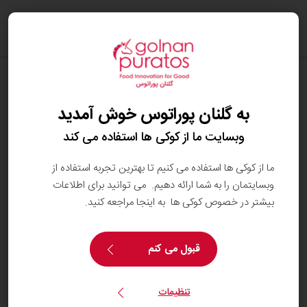
oggle
ation
عوامل مؤثر بر کیفیت دانه کاکائو
به گلنان پوراتوس خوش آمدید
اصلی‌ترین عامل،
نوع دانه کاکائو
است.
وبسایت ما از کوکی ها استفاده می کند
تا چند سال پیش، تنها سه نوع اصلی از کاکائو شناخته
شده بود:
ما از کوکی ها استفاده می کنیم تا بهترین تجربه استفاده از
وبسایتمان را به شما ارائه دهیم. می توانید برای اطلاعات
بیشتر در خصوص کوکی ها به اینجا مراجعه کنید.
کریولو (Criollo):
اگر به‌درستی تخمیر شود، طعم
ظریف و لطیفی به شکلات می‌بخشد. با این حال،
بازدهی آن در هر هکتار پایین است و به بیماری‌ها
قبول می کنم
حساسیت زیادی دارد.
تنظیمات
فوراسترو (Forastero):
طعمی اندکی تلخ‌تر دارد،