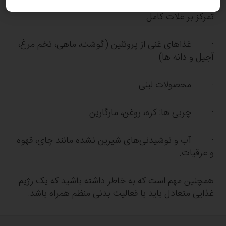
· غذاهای نشاسته‌ای (نان، غلات و سیب زمینی) با
تمرکز بر غلات کامل
· غذاهای غنی از پروتئین (گوشت، ماهی، تخم مرغ،
آجیل و دانه ها)
· محصولات لبنی
· چربی ها: کره، روغن، مارگارین
· آب و نوشیدنی‌های شیرین نشده مانند چای، قهوه
و عرقیات.
همچنین مهم است که به خاطر داشته باشید که یک رژیم
غذایی متعادل باید با فعالیت بدنی منظم همراه باشد.