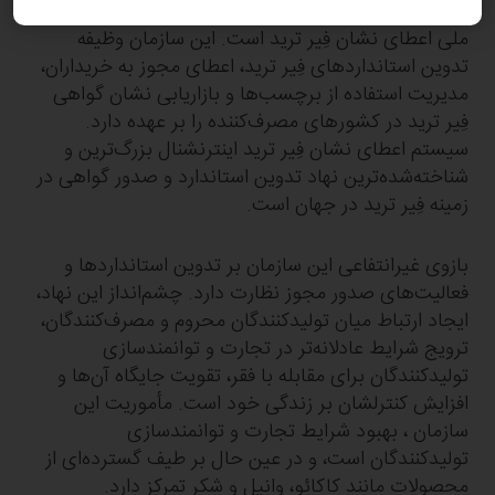
اتحادیه‌ای متشکل از سه شبکه تولیدکننده و بیست نهاد
ملی اعطای نشان فِیر ترید است. این سازمان وظیفه
تدوین استانداردهای فِیر ترید، اعطای مجوز به خریداران،
مدیریت استفاده از برچسب‌ها و بازاریابی نشان گواهی
فِیر ترید در کشورهای مصرف‌کننده را بر عهده دارد.
سیستم اعطای نشان فِیر ترید اینترنشنال بزرگ‌ترین و
شناخته‌شده‌ترین نهاد تدوین استاندارد و صدور گواهی در
زمینه فِیر ترید در جهان است.
بازوی غیرانتفاعی این سازمان بر تدوین استانداردها و
فعالیت‌های صدور مجوز نظارت دارد. چشم‌انداز این نهاد،
ایجاد ارتباط میان تولیدکنندگان محروم و مصرف‌کنندگان،
ترویج شرایط عادلانه‌تر در تجارت و توانمندسازی
تولیدکنندگان برای مقابله با فقر، تقویت جایگاه آن‌ها و
افزایش کنترلشان بر زندگی خود است. مأموریت این
سازمان ، بهبود شرایط تجارت و توانمندسازی
تولیدکنندگان است، و در عین حال بر طیف گسترده‌ای از
محصولات مانند کاکائو، وانیل و شکر تمرکز دارد.