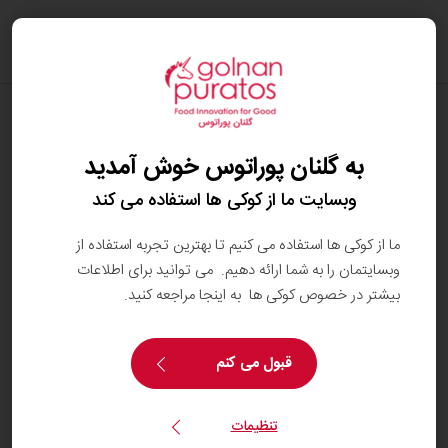
oggle
ation
شکلات تجارت عادلانه چیست؟
به گلنان پوراتوس خوش آمدید
1. شکلات تجارت عادلانه، شکلاتی است که تهیه و
تولید آن با رعایت سه اصل توسعه پایدار انجام می‌شود:
وبسایت ما از کوکی ها استفاده می کند
انسان، محیط زیست و اقتصاد. به‌عبارت دیگر:
ما از کوکی ها استفاده می کنیم تا بهترین تجربه استفاده از
وبسایتمان را به شما ارائه دهیم. می توانید برای اطلاعات
احترام به انسان: از کشاورزان تا کارکنان کارخانه‌ها
بیشتر در خصوص کوکی ها به اینجا مراجعه کنید.
حفاظت از محیط زیست: از مزارع تا محل‌های تولید
مسئولیت اقتصادی: از پرداخت منصفانه به
کشاورزان تا فراهم کردن شرایط کاری مناسب برای
قبول می کنم
کارکنان
تنظیمات
"فِیر ترید اینترنشنال" که در سال ۱۹۹۷ تأسیس شد،