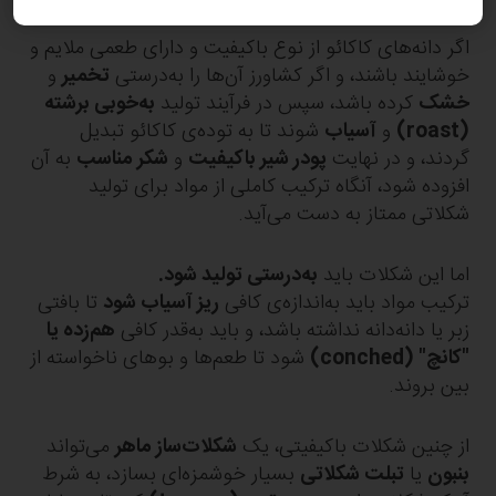
اگر دانه‌های کاکائو از نوع باکیفیت و دارای طعمی ملایم و
خوشایند باشند، و اگر کشاورز آن‌ها را به‌درستی
تخمیر
و
خشک
کرده باشد، سپس در فرآیند تولید
به‌خوبی برشته
(roast)
و
آسیاب
شوند تا به توده‌ی کاکائو تبدیل
گردند، و در نهایت
پودر شیر باکیفیت
و
شکر مناسب
به آن
افزوده شود، آنگاه ترکیب کاملی از مواد برای تولید
شکلاتی ممتاز به دست می‌آید.
اما این شکلات باید
به‌درستی تولید شود.
ترکیب مواد باید به‌اندازه‌ی کافی
ریز آسیاب شود
تا بافتی
زبر یا دانه‌دانه نداشته باشد، و باید به‌قدر کافی
هم‌زده یا
"کانچ" (conched)
شود تا طعم‌ها و بوهای ناخواسته از
بین بروند.
از چنین شکلات باکیفیتی، یک
شکلات‌ساز ماهر
می‌تواند
بنبون
یا
تبلت شکلاتی
بسیار خوشمزه‌ای بسازد، به شرط