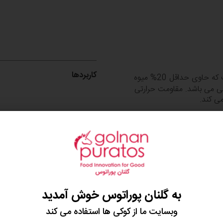
کاربردها
گلنان پوراتوس است که حاوی حداقل 20% میوه
 می باشد. مقاومت حرارتی
ی کند.
مواد تشکیل‌دهنده، آلرژن‌ها، ن
به حرارتی است که حداقل 20% دارای میوه است در تمامی فرایند های
صول حفظ می کند .پایداری
تن آن در حین پخت می شود.
ه خوبی مرباهای سنتی از نظر
یست که ویوافیل از پوره های
بیعی در آن استفاده شده
به گلنان پوراتوس خوش آمدید
نیاز به اطلاعات بیشتر دارید؟
اشاره نمود:
وبسایت ما از کوکی ها استفاده می کند
با ما تماس بگیرید