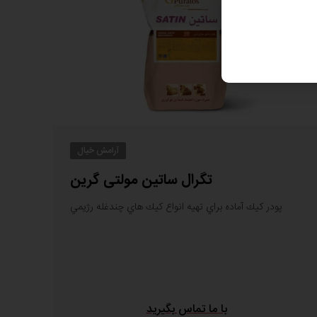
آرامش خیال
تگرال ساتین مولتی گرین
پودر كيك آماده براي تهيه انواع كيك هاي چندغله رژيمي
با ما تماس بگیرید