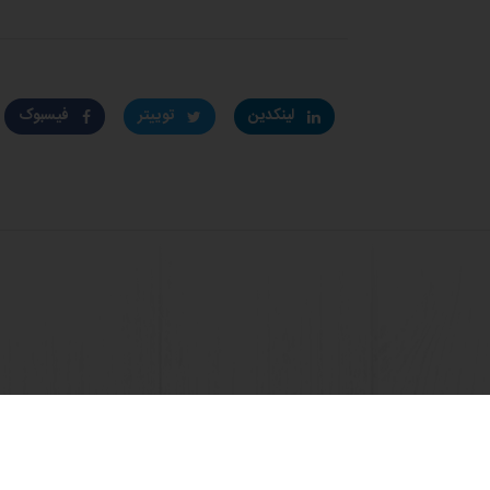
لینکدین
توییتر
فیسبوک
مشاهده همه دستورپخت ها