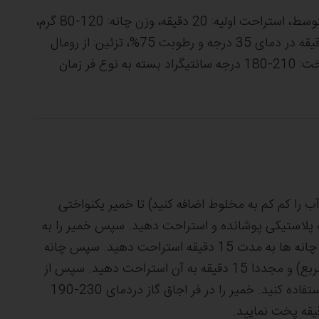
زمان میکس: 4 دقیقه دور کند و6 دقیقه دور متوسط، استراحت اوليه: 20 دقیقه، وزن چانه: 120-80 گرم،
استراحت میانی:15 دقیقه، تخمير نهايي: 60 دقیقه در دمای 35 درجه و رطوبت 75%، تزئین: از رومال
تخم مرغ و پودر شکر استفاده نمایید. دمای پخت: 210-180 درجه سانتیگراد بسته به نوع فر زمان
ب را کم کم به مخلوط اضافه کنید) تا خمیر یکنواختی
ه مدت 60 دقیقه با کیسه پلاستیکی پوشانده و استراحت دهید. سپس خمیر را به
وزن های دلخواه تقسیم و چانه (گرد) کنید. به چانه ها به مدت 15 دقیقه استراحت دهید. سپس چانه
ها را به فرم دلخواه پهن کنید ( گرد، بیضی یا مربع) و مجددا 15 دقیقه به آن استراحت دهید. سپس از
مخلوط شیر و زرده تخم مرغ به عنوان رومال استفاده کنید. خمیر را در فر اجاق گاز دردمای 230-190