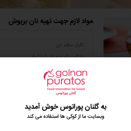
مواد لازم جهت تهیه نان بریوش
تگرال سافتر نان
مارگارین آریستو نان ( یا کره)
شکر
تخم مرغ
آب
Total
به گلنان پوراتوس خوش آمدید
وبسایت ما از کوکی ها استفاده می کند