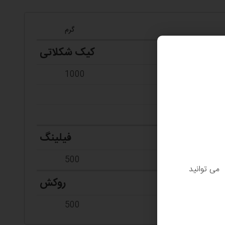
گرم
کیک شکلاتی
1000
فیلینگ
500
. می توانید
روکش
500