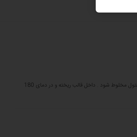
تمامی مواد را به مدت 7 دقیقه با دور تند با مفتول مخلوط شود . داخل قالب ریخته و در دمای 180