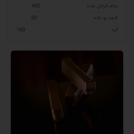
بادام کارامل شده
480
کنجد بو داده
80
کره
160