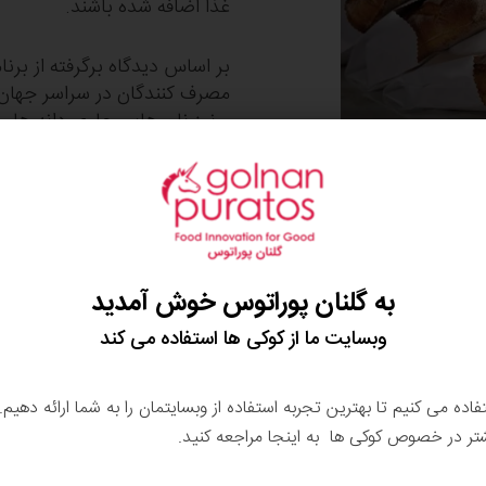
غذا اضافه شده باشند.
بر اساس دیدگاه برگرفته از برن
و نیز نان هایی حاوی دانه ها 
روندهایی می شود که پیش از بح
منجر به ایجاد فرصت هایی درجه
محصولات و فرایند های تولید است م
از آنجایی که عده ای معتقدند ک
عمیقی در مورد تغذیه انسان است
ترکیبات مضر نیست، بلکه
به گلنان پوراتوس خوش آمدید
کند، به اشتراک می گذاریم:
 محبوب خود، محصولاتی نیز
وبسایت ما از کوکی ها استفاده می کند
ید تا پیشنهادی عالی برای
اضافه کردن دانه ها:
رند، باشد. با این راهکار، مصرف کنندگان
خوشمزه محروم کنند.
تفاده می کنیم تا بهترین تجربه استفاده از وبسایتمان را به شما ارائه دهیم
شتر در خصوص کوکی ها به اینجا مراجعه کنید.