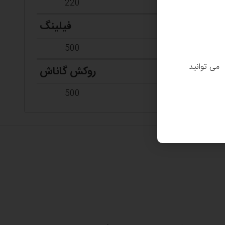
220
فیلینگ
500
. می توانید
روکش گاناش
500