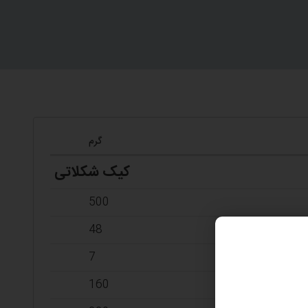
گرم
کیک شکلاتی
500
48
7
160