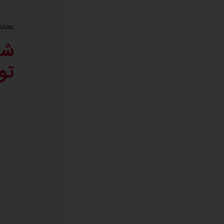
صفحه 
شی
تو