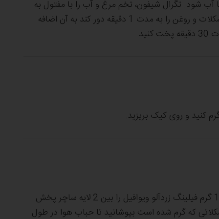
آب شود. تگرال شیفون، تخم مرغ و آب را با مفتول به
مدت 7 دقیقه دور تند میکس کنید و مخلوط شکلات و روغن را به مدت 1 دقیقه دور کند به آن اضافه
کیک شکلاتی را به دو قسمت تقسیم کنید. 100 گرم فیلینگ زردآلو ویوافیل را بین 2 لایه ساچر پخش
شکلاتی که گرم شده است بپوشانید تا حباب هوا در طول