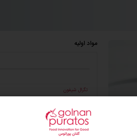
مواد اولیه
تگرال شیفون
تخم مرغ
آب
روغن مایع