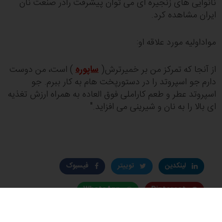
نانوایی های زنجیره ای می توان پیشرفت رادر صنعت نان
ایران مشاهده کرد.
مواداولیه مورد علاقه او:
از آنجا که تمرکز من بر خمیرترش(
ساپوره
) است، من دوست
دارم جو اسپروتد را در دستورپخت هام به کار ببرم. جو
اسپروتد عطر و طعم کاراملی فوق العاده به همراه ارزش تغذیه
ای بالا را به نان و شیرینی می افزاید."
لینکدین
توییتر
فیسبوک
WhatsApp
Pinterest