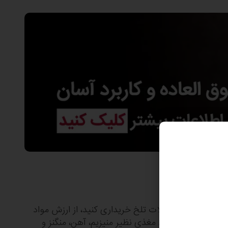
گر می‌خواهید شکلات تلخ خریداری کنید، از ارزش مواد
ات تلخ حاوی مواد مغذی نظیر منیزیم، آهن، منگنز و