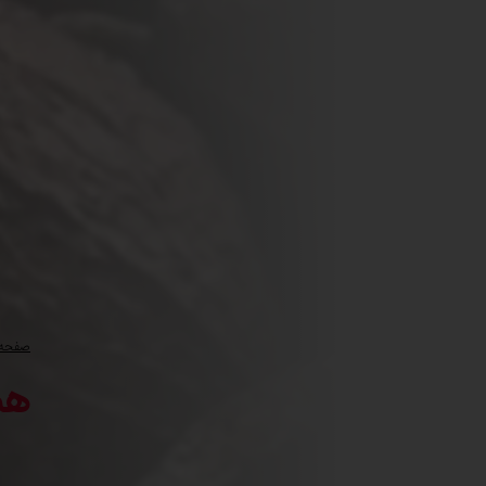
صفحه 
هم