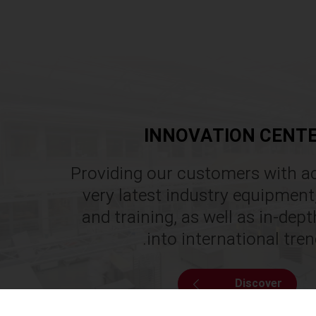
INNOVATION CENT
Providing our customers with a
very latest industry equipment
and training, as well as in-dep
into international tren
Discover