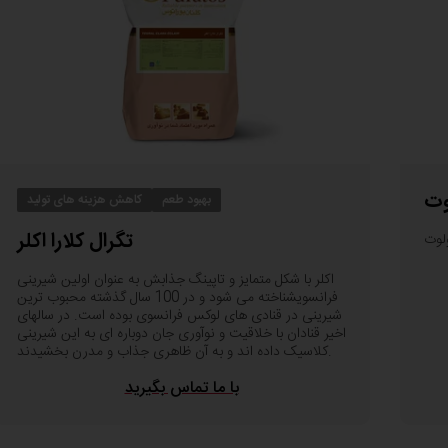
نقش روغن در تولید کیک افزایش نرمی و رطوبت آن است،
و
می‌تواند به افت کیفیت کیک منجر شود. به همین منظور، پور
آنزیم و کاهش مصرف روغن
تا 30% وزن روغن مصرفی، محص
به‌عنوان راه‌حلی برای این چالش معرفی کرده است.
میزان مصرف پیشنهادی .اَکتی فَت
0.2 الی 0.4% وزن خمیر نسبت به میزان روغن مصرفی.
افاگر به دنبال بهبود کیفیت، ارائۀ محصولات نوآورانه و کاهش
و نمایندگان ما مشتاقانه پاسخگوی سوال‌های شما هستند.برای
وت
بهبود طعم
کاهش هزینه های تولید
تماس باشید.
تگرال کلارا اکلر
ولوت
مزایا برای مشتری
اکلر با شکل متمایز و تاپینگ جذابش به عنوان اولین شیرینی
فرانسویشناخته می شود و در 100 سال گذشته محبوب ترین
تخم‌مرغ کمتر
شیرینی در قنادی های لوکس فرانسوی بوده است. در سالهای
روغن کمتر
اخیر قنادان با خلاقیت و نوآوری جان دوباره ای به این شیرینی
تازگی بیشتر
کلاسیک داده اند و به آن ظاهری جذاب و مدرن بخشیدند.
با ما تماس بگیرید
مزایا برای مصرف کننده
تازگی محصول