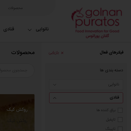
محصولات
نانوایی
قنادی
محصولات
فیلترهای فعال
بازیابی
دسته بندی ها
نانوایی
قنادی
روکش کیک
براق کننده ها
تاپفیل
روکش کیک
تاپینگ